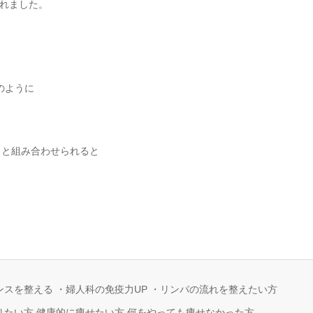
れました。
のように
トと組み合わせられると
ンスを整える ・婦人科の免疫力UP ・リンパの流れを整えたい方
りたい方 健康的に痩せたい方 何をやっても痩せなかった方