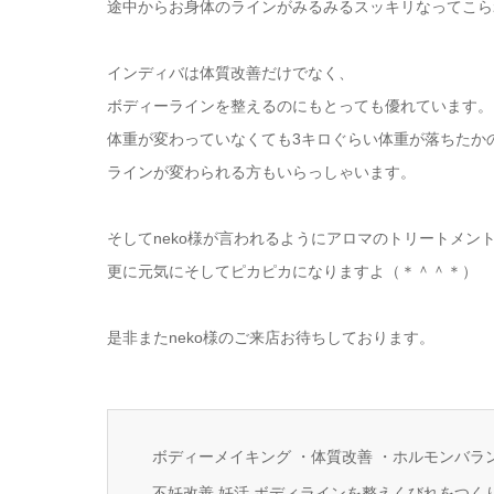
途中からお身体のラインがみるみるスッキリなってこら
インディバは体質改善だけでなく、
ボディーラインを整えるのにもとっても優れています。
体重が変わっていなくても3キロぐらい体重が落ちたか
ラインが変わられる方もいらっしゃいます。
そしてneko様が言われるようにアロマのトリートメン
更に元気にそしてピカピカになりますよ（＊＾＾＊）
是非またneko様のご来店お待ちしております。
ボディーメイキング ・体質改善 ・ホルモンバラ
不妊改善 妊活 ボディラインを整えくびれをつく