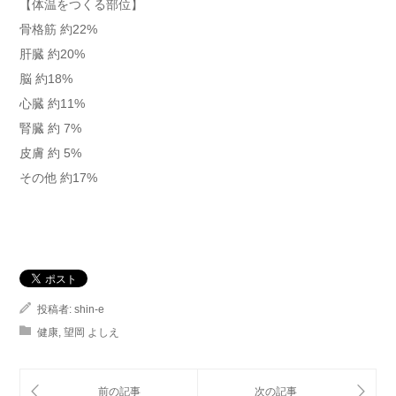
【体温をつくる部位】
骨格筋 約22%
肝臓 約20%
脳 約18%
心臓 約11%
腎臓 約 7%
皮膚 約 5%
その他 約17%
投稿者:
shin-e
健康
,
望岡 よしえ