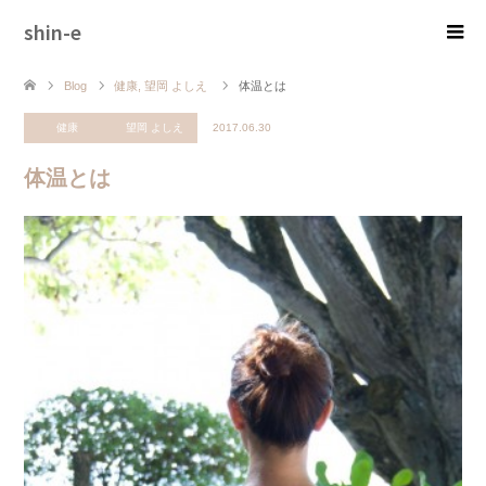
shin-e
Blog
健康
,
望岡 よしえ
体温とは
健康
望岡 よしえ
2017.06.30
体温とは