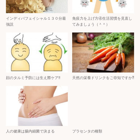
インディバフェイシャル１３０分最
免疫力を上げ方④生活習慣を見直し
強説
てみましょう（＾＾）
顔のタルミ予防には生え際ケア‼️
天然の栄養ドリンクをご存知ですか⁈
人の健康は腸内細菌で決まる
プラセンタの種類