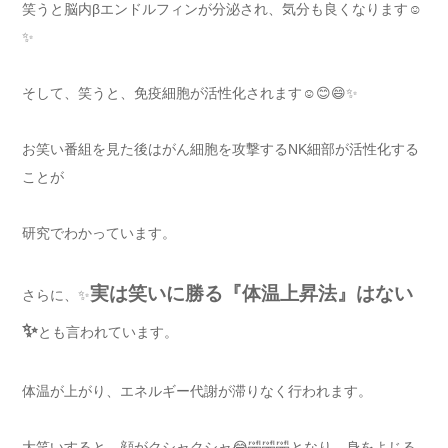
笑うと脳内βエンドルフィンが分泌され、気分も良くなります☺️
✨
そして、笑うと、免疫細胞が活性化されます☺️😊😄✨
お笑い番組を見た後はがん細胞を攻撃するNK細部が活性化する
ことが
研究でわかっています。
実は笑いに勝る『体温上昇法』はない
さらに、✨
✨
とも言われています。
体温が上がり、エネルギー代謝が滞りなく行われます。
大笑いすると、顔がクシャクシャ😂🤣🤣🤣となり、身をよじる