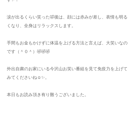
涙が出るくらい笑った🤣後は、顔には赤みが差し、表情も明る
くなり、全身はリラックスします。
手間もお金もかけずに体温を上げる方法と言えば、大笑いなの
です（＾０＾）🤣🤣🤣
外出自粛のお家にいる今沢山お笑い番組を見て免疫力を上げて
みてくださいね☺️✨。
本日もお読み頂き有り難うございました。